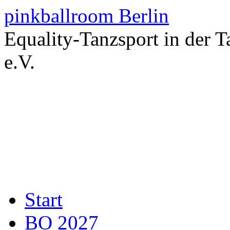
Zum
pinkballroom Berlin
Inhalt
springen
Equality-Tanzsport in der 
e.V.
Start
BO 2027
Berlin Open 2027 (eng
QDC 2026