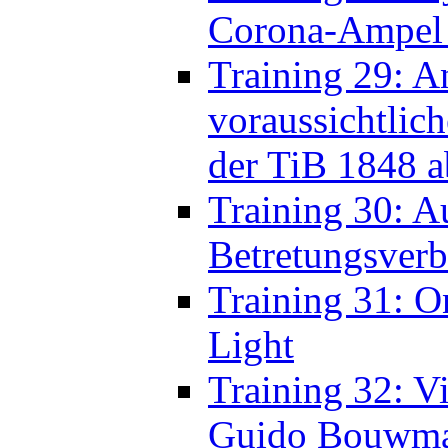
voraussichtlic
der TiB 1848 a
Training 30: 
Betretungsverb
Training 31: O
Light
Training 32: V
Guido Bouwm
Training 33: O
18:00 – 19:00